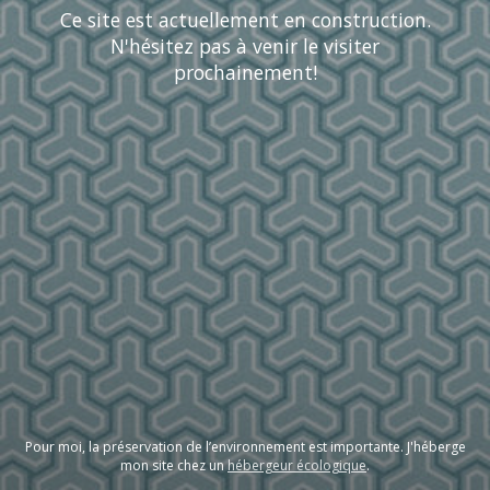
Ce site est actuellement en construction.
N'hésitez pas à venir le visiter
prochainement!
Pour moi, la préservation de l’environnement est importante. J'héberge
mon site chez un
hébergeur écologique
.